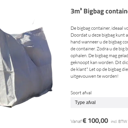
3m³ Bigbag contain
De bigbag container, ideaal v
Doordat u deze bigbag kunt afh
hand wanneer u de bigbag con
de container. Zodra u de big 
ophalen. De bigbag mag gelad
geknoopt kan worden. Dit dic
de klant*. Let op de bigbag d
uitgevouwen te worden!
Soort afval
€
100,00
Vanaf
incl. BTW