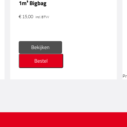
1m³ Bigbag
€
15,00
incl. BTW
Bekijken
Bestel
Pr