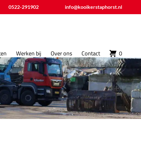
0522-291902
info@kooikerstaphorst.nl
ten
Werken bij
Over ons
Contact
0