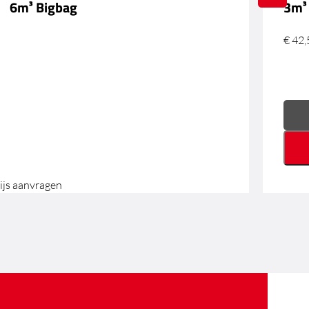
6m³ Bigbag
3m³
€
42,
ijs aanvragen