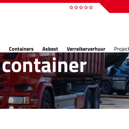
g
Containers
Asbest
Verreikerverhuur
Projec
 container
er