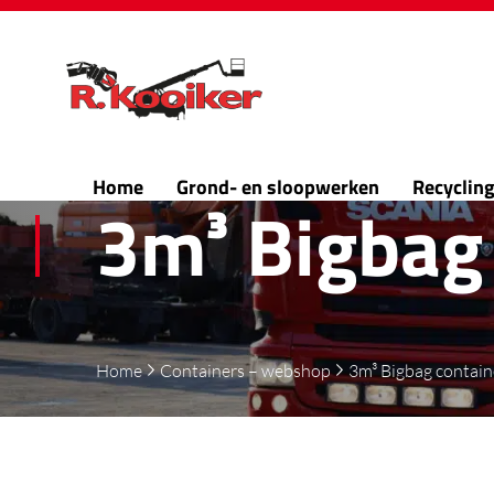
Home
Grond- en sloopwerken
Recyclin
3m³ Bigbag
Home
Containers – webshop
3m³ Bigbag contain