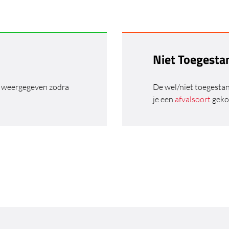
Niet Toegesta
n weergegeven zodra
De wel/niet toegesta
je een
afvalsoort
geko