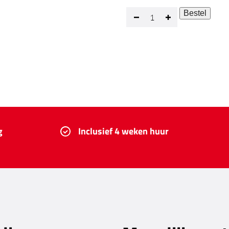
3m³
Bestel
Minus
Plus
Bigbag
container
hoeveelheid
g
Inclusief 4 weken huur