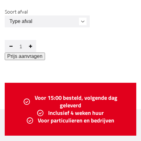
Soort afval
40m³
Minus
Plus
container
Prijs aanvragen
hoeveelheid
Voor 15:00 besteld, volgende dag
geleverd
Inclusief 4 weken huur
Voor particulieren en bedrijven