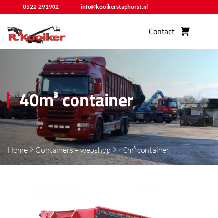
0522-291902
info@kooikerstaphorst.nl
Contact
40m³ container
Home
Containers – webshop
40m³ container