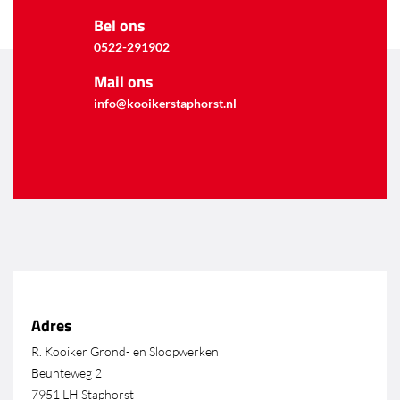
Bel ons
0522-291902
Mail ons
info@kooikerstaphorst.nl
Adres
R. Kooiker Grond- en Sloopwerken
Beunteweg 2
7951 LH Staphorst